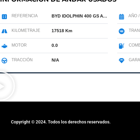
REFERENCIA
BYD IDOLPHIN 400 GS AT 45KW 6AB ABS
AÑO 
KILOMETRAJE
17518 Km
TRAN
MOTOR
0.0
COMB
TRACCIÓN
N/A
GARA
Copyright © 2024. Todos los derechos reservados.