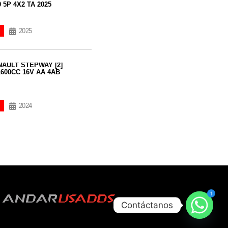
 5P 4X2 TA 2025
2025
AULT STEPWAY [2]
1600CC 16V AA 4AB
2024
1
1
Contáctanos