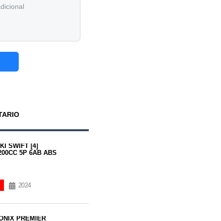
TARIO
I SWIFT [4]
200CC 5P 6AB ABS
2024
ONIX PREMIER