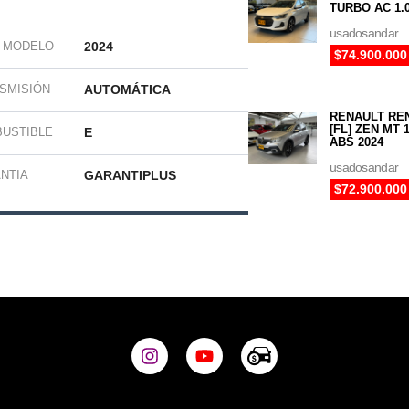
TURBO AC 1.0
usadosandar
/ MODELO
2024
$74.900.000
SMISIÓN
AUTOMÁTICA
RENAULT REN
[FL] ZEN MT 
USTIBLE
E
ABS 2024
usadosandar
NTIA
GARANTIPLUS
$72.900.000